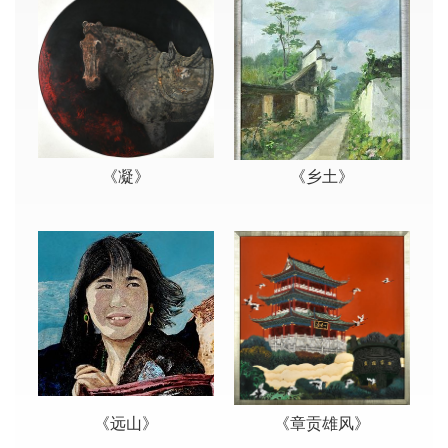
《凝》
《乡土》
《远山》
《章贡雄风》