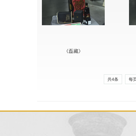
《磊藏》
共4条
每