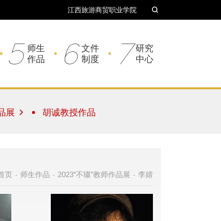
江西旅游商贸职业学院
5
6
7
师生
文件
研究
作品
制度
中心
作品展
胡诚教授作品
首页
师生作品
2023“不辍”教师作品展
李婧
-
-
-