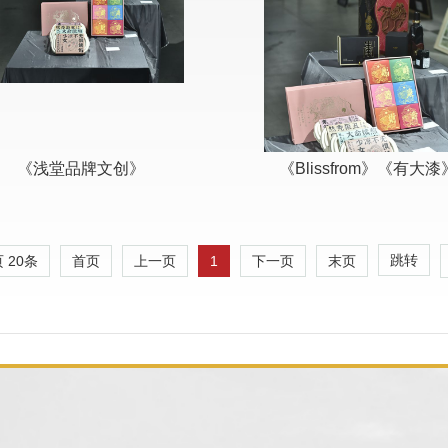
《浅堂品牌文创》
《Blissfrom》《有大漆
跳转
页
20
条
1
首页
上一页
下一页
末页