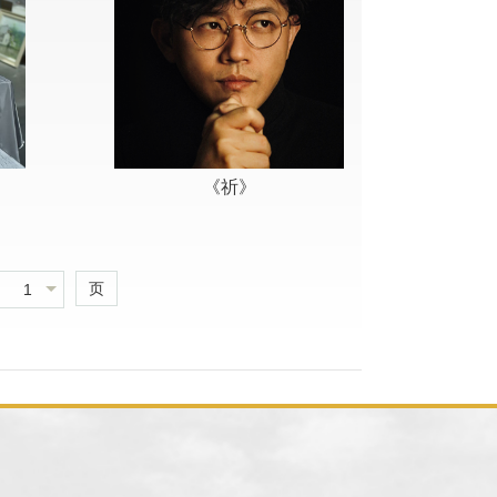
》
《祈》
页
1