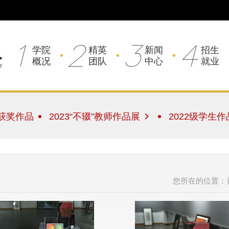
1
2
3
4
学院
精英
新闻
招生
概况
团队
中心
就业
获奖作品
2023“不辍”教师作品展
2022级学生
您所在的位置：