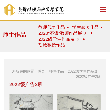
教师代表作品
学生获奖作品
2023“不辍”教师作品展
师生作品
2022级学生作品展
胡诚教授作品
您所在的位置：
首页
师生作品
2022级学生作品展
-
-
-
2022级广告2班
2022级广告2班